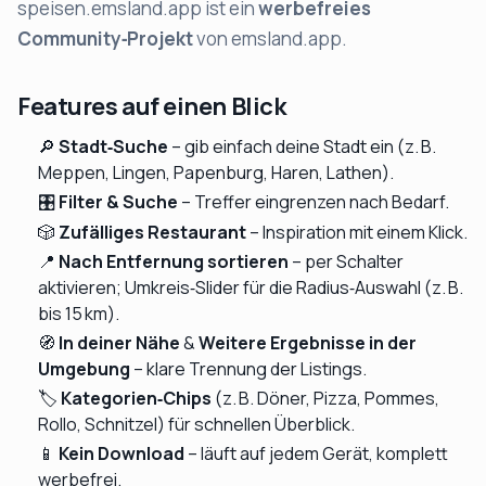
speisen.emsland.app
ist ein
werbefreies
Community‑Projekt
von
emsland.app
.
Features auf einen Blick
🔎
Stadt‑Suche
– gib einfach deine Stadt ein (z. B.
Meppen
,
Lingen
,
Papenburg
,
Haren
,
Lathen
).
🎛️
Filter & Suche
– Treffer eingrenzen nach Bedarf.
🎲
Zufälliges Restaurant
– Inspiration mit einem Klick.
📍
Nach Entfernung sortieren
– per Schalter
aktivieren;
Umkreis‑Slider
für die Radius‑Auswahl (z. B.
bis 15 km
).
🧭
In deiner Nähe
&
Weitere Ergebnisse in der
Umgebung
– klare Trennung der Listings.
🏷️
Kategorien‑Chips
(z. B. Döner, Pizza, Pommes,
Rollo, Schnitzel) für schnellen Überblick.
📱
Kein Download
– läuft auf jedem Gerät, komplett
werbefrei
.