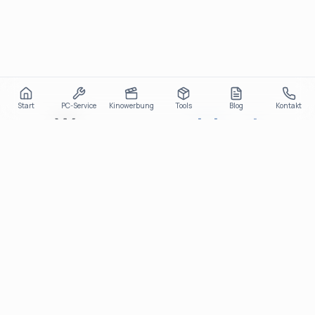
Start
PC-Service
Kinowerbung
Tools
Blog
Kontakt
Was uns
auszeichnet
Wir kombinieren Design, Technik und Strategie
für messbare Ergebnisse, mit modernen
Technologien und durchdachten Lösungen.